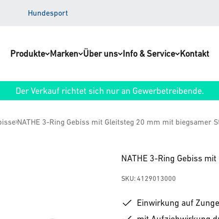
Hundesport
Produkte
Marken
Über uns
Info & Service
Kontakt
Der Verkauf richtet sich nur an Gewerbetreibende.
isse
NATHE 3-Ring Gebiss mit Gleitsteg 20 mm mit biegsamer S
NATHE 3-Ring Gebiss mit 
SKU: 4129013000
Einwirkung auf Zunge
mit Aufziehwirkung d