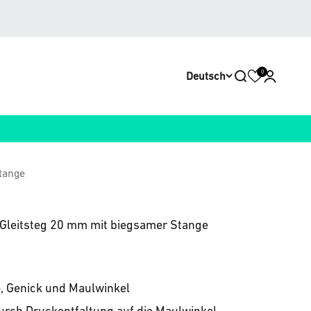
0
Deutsch
Suche öffnen
Kundenko
tange
Gleitsteg 20 mm mit biegsamer Stange
, Genick und Maulwinkel
urch Druckentfaltung auf die Maulwinkel