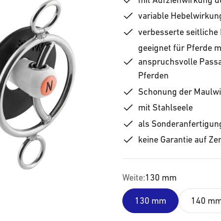
variable Hebelwirkun
verbesserte seitlich
geeignet für Pferde 
anspruchsvolle Passa
Pferden
Schonung der Maulwi
mit Stahlseele
als Sonderanfertigun
keine Garantie auf Z
Weite:
130 mm
130 mm
140 m