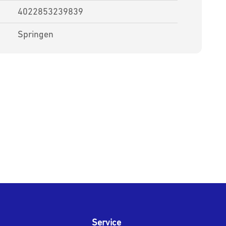
4022853239839
Springen
Service