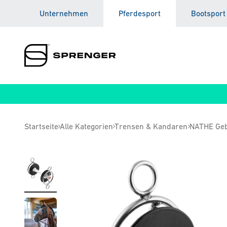
Zum Inhalt springen
Unternehmen
Pferdesport
Bootsport
Sprenger Pferdesport
Startseite
Alle Kategorien
Trensen & Kandaren
NATHE Geb