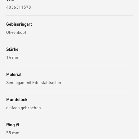
4036311578
Gebissringart
Olivenkopf
Stärke
14 mm
Material
Sensogan mit Edelstahlseiten
Mundstück
einfach gebrochen
Ring-Ø
55 mm